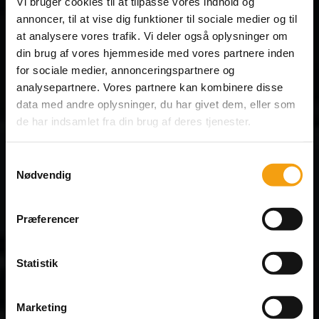
Vi bruger cookies til at tilpasse vores indhold og
Kan man
annoncer, til at vise dig funktioner til sociale medier og til
at analysere vores trafik. Vi deler også oplysninger om
tænke det,
din brug af vores hjemmeside med vores partnere inden
kan vi skabe det!
for sociale medier, annonceringspartnere og
analysepartnere. Vores partnere kan kombinere disse
data med andre oplysninger, du har givet dem, eller som
de har indsamlet fra din brug af deres tjenester.
Kreativitet, skilte, logoer,
print & montage
Samtykkevalg
Nødvendig
- alt under ét tag!
Præferencer
Læs mere
Statistik
Showroom
Marketing