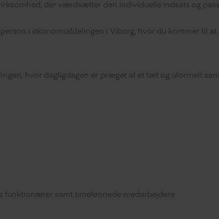
 virksomhed, der værdsætter den individuelle indsats og passi
g person i økonomiafdelingen i Viborg, hvor du kommer til 
elingen, hvor dagligdagen er præget af et tæt og uformelt sa
res funktionærer samt timelønnede medarbejdere