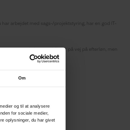
du har arbejdet med sags-/projektstyring, har en god IT-
res nuværende lønspecialist er på vej på efterløn, men
Om
g har indblik i overenskomster
oner på tværs af organisationen
 medier og til at analysere
nden for sociale medier,
e oplysninger, du har givet