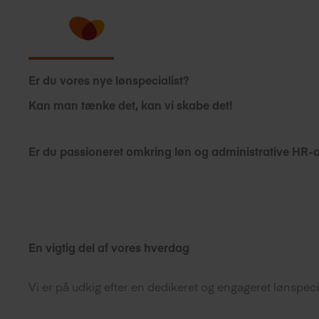
Gå
til
indholdet
Er du vores nye lønspecialist?
Kan man tænke det, kan vi skabe det!
Er du passioneret omkring løn og administrative HR-op
En vigtig del af vores hverdag
Vi er på udkig efter en dedikeret og engageret lønspecial