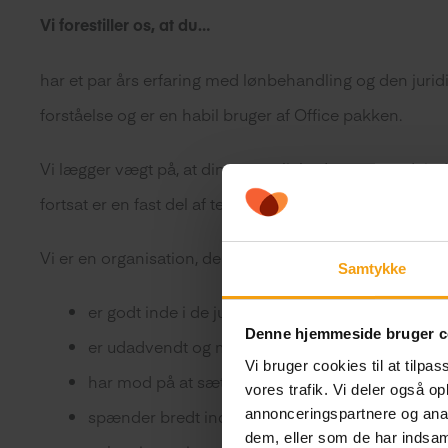
Vi forestiller os, at du…
har et par års erfaring med lønbehandling og den juridis
forståelse og er en habil bruger af Office pakken.
Vi lægger vægt på, at din personlighed passer godt ind
fortsat er en fast del af teamet.
Vi er en organisation, der har fokus på at udvikle og o
Samtykke
er godt inde i de juridiske aspekter af personale
Denne hjemmeside bruger c
er udadvendt og motiveres af dialoger, hvor du k
Vi bruger cookies til at tilpas
har mod på at sætte dig ind i nye områder og h
vores trafik. Vi deler også 
annonceringspartnere og anal
spænder bredt inden for dit felt og sætter en ære
dem, eller som de har indsaml