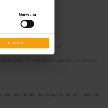
Marketing
Tillad alle
hvor den enkelte selv tager ansvar.
 af seriøsitet, når det kræves – og af sjov og masser af
v personaleforening der arrangerer løbende aktiviteter