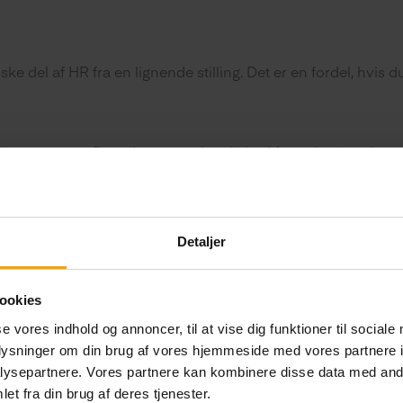
ke del af HR fra en lignende stilling. Det er en fordel, hvis 
 i vores team. Der vil være god mulighed for oplæring, da vo
ptimere forretningsområderne, og vi håber derfor, at du:
Detaljer
ledelse, såsom regler for arbejdstid, ferie, sygefravær etc. o
ookies
an hjælpe dine kolleger og evner at skabe tillidsfulde relati
se vores indhold og annoncer, til at vise dig funktioner til sociale
ar fokus på optimering af egne arbejdsområder
oplysninger om din brug af vores hjemmeside med vores partnere i
ysepartnere. Vores partnere kan kombinere disse data med andr
 i høj faglighed
et fra din brug af deres tjenester.