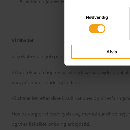
er løsningsorienteret, struktureret og arbejder s
Samtykkevalg
Nødvendig
Vi tilbyder
Afvis
et selvstændigt job på min. 30 timer pr. uge med spænd
Vi har fokus på høj trivsel, et godt samarbejde, og at a
grin, når der er plads og tid til det.
Vi aftaler løn efter dine kvalifikationer og dit erfaringsn
Hos os vægter vi både fysisk og mental sundhed højt. 
og vi er fleksible omkring arbejdstid.