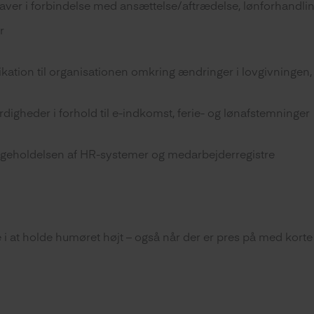
ver i forbindelse med ansættelse/aftrædelse, lønforhandling,
r
tion til organisationen omkring ændringer i lovgivningen, f.
igheder i forhold til e-indkomst, ferie- og lønafstemninger
dligeholdelsen af HR-systemer og medarbejderregistre
i at holde humøret højt – også når der er pres på med korte d