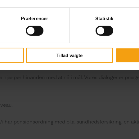
elvstændigt
Præferencer
Statistik
Tillad valgte
ende arbejdsopgaver i et godt og uhøjtideligt arbejdsmiljø, 
lle hjælper hinanden med at nå i mål. Vores dialoger er præget
iveau.
Vi har pensionsordning med bl.a. sundhedsforsikring, en akti