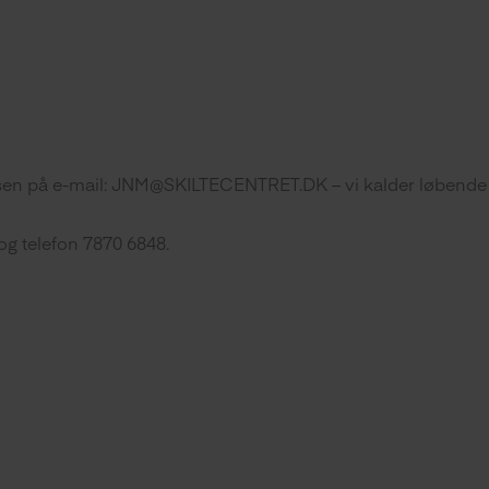
lsen på e-mail: JNM@SKILTECENTRET.DK – vi kalder løbende til
og telefon 7870 6848.