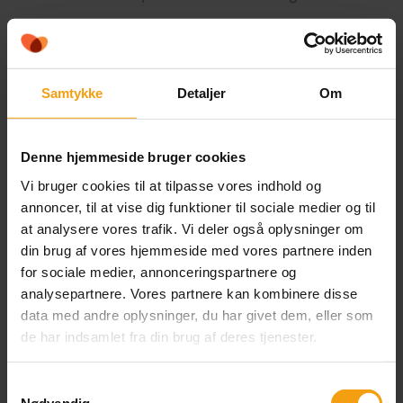
godt efter! Vores UV-printer har nemlig bygget
motivet op i flere lag, så det ikke bare
ligner
– det
føles
også som den ægte vare.
Samtykke
Detaljer
Om
3D-print kan snyde selv det skarpeste falkeøje – og
Denne hjemmeside bruger cookies
kan imitere mangle forskellige materialer.
Vi bruger cookies til at tilpasse vores indhold og
annoncer, til at vise dig funktioner til sociale medier og til
Se hvordan vi gjorde i videoen.
at analysere vores trafik. Vi deler også oplysninger om
din brug af vores hjemmeside med vores partnere inden
for sociale medier, annonceringspartnere og
analysepartnere. Vores partnere kan kombinere disse
data med andre oplysninger, du har givet dem, eller som
de har indsamlet fra din brug af deres tjenester.
Samtykkevalg